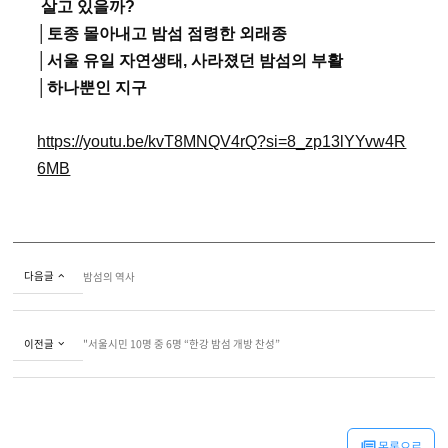
 살고 있을까?
│토종 몰아내고 밤섬 점령한 외래종
│서울 유일 자연생태, 사라졌던 밤섬의 부활
│하나뿐인 지구
https://youtu.be/kvT8MNQV4rQ?si=8_zp13lYYvw4R
6MB
다음글
밤섬의 역사
이전글
"서울시민 10명 중 6명 “한강 밤섬 개방 찬성”
목록으로